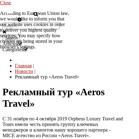
Close
According to European Union law,
RU
we would like to inform you that
our website uses cookies in order
to deliver you highest quality
services. You may specify how
Search
cookies are being stored in your
Articles
browser's settings.
Categories
Главная
|
Новости
|
Рекламный тур «Aeros Travel»
Рекламный тур «Aeros
Travel»
С 31 ноября по 4 октября 2019 Orpheus Luxury Travel and
Tours имели честь принять группу ключевых
менеджеров и клиентов нашу хорошего партнера -
MICE агенство из России «Aeros Travel».