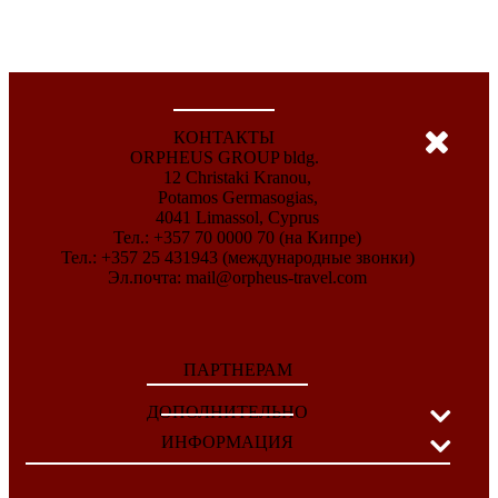
КОНТАКТЫ
ORPHEUS GROUP bldg.
12 Christaki Kranou,
Potamos Germasogias,
4041 Limassol, Cyprus
Тел.: +357 70 0000 70 (на Кипре)
Тел.: +357 25 431943 (международные звонки)
Эл.почта:
mail@orpheus-travel.com
ПАРТНЕРАМ
ДОПОЛНИТЕЛЬНО
ИНФОРМАЦИЯ