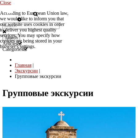
Close
According to European Union law,
RU
we would like to inform you that
our website uses cookies in order
to deliver you highest quality
services. You may specify how
Search
cookies are being stored in your
Articles
browser's settings.
Categories
Главная
|
Экскурсии
|
Групповые экскурсии
Групповые экскурсии