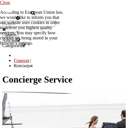
Close
According to European Union law,
RU
we would like to inform you that
our website uses cookies in order
to deliver you highest quality
services. You may specify how
Search
cookies are being stored in your
Articles
browser's settings.
Categories
Главная
|
Консьерж
Concierge Service