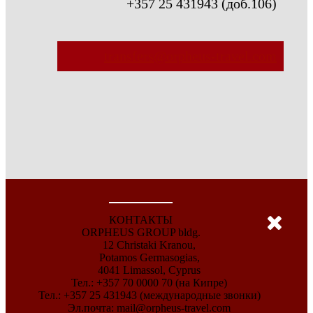
+357 25 431943 (доб.106)
transfers@orpheus-travel.com
КОНТАКТЫ
ORPHEUS GROUP bldg.
12 Christaki Kranou,
Potamos Germasogias,
4041 Limassol, Cyprus
Тел.: +357 70 0000 70 (на Кипре)
Тел.: +357 25 431943 (международные звонки)
Эл.почта:
mail@orpheus-travel.com