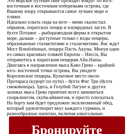
Это морское путешествие проходит вокруг по юго-
восточным и восточным побережьям острова, где
Вашему взору открываются самое лучшее море и
пляжи.
Идеально плыть сюда на яхте – мимо скалистых
обрывов, пиратских пещер и изумрудных лагун. В
бухте Потамос – рыборазводная ферма в открытом
море, дальше – доступные только с воды пещеры,
образованные сталактитами и сталагмитами. Вас ждут
Мост Влюблённых, пещера Пасть Акулы. Минуя один
из самых красивых пляжей Европы – Нисси, Вы
отправитесь к пиратским пещерам Айа-Напы.
Двигаясь в направлении мыса Каво Греко – крайней
юго- восточной точки острова, Вы увидите
Королевские пещеры, Культовое место около
Протараса (курорт по пути) – бухта Фиг Три (бухта
смоковницы). Здесь, в Голубой Лагуне и других
заливах мыса Греко приятнее всего заниматься
снорклингом, скуба-айвингом, и просто плескаться.
На борту вам будет предложен эксклюзивный обед,
который удовлетворит вкус каждого гурмана, и
разнообразные напитки, включая алкогольные.
Бронируйте