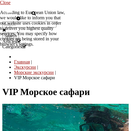
Close
According to European Union law,
RU
we would like to inform you that
our website uses cookies in order
to deliver you highest quality
services. You may specify how
Search
cookies are being stored in your
Articles
browser's settings.
Categories
Главная
|
Экскурсии
|
Морские экскурсии
|
VIP Морское сафари
VIP Морское сафари